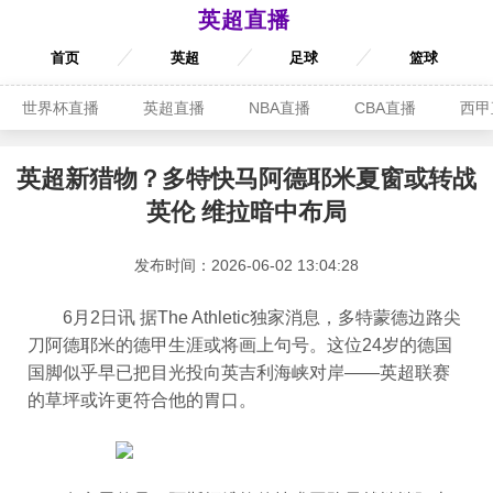
英超直播
首页
英超
足球
篮球
世界杯直播
英超直播
NBA直播
CBA直播
西甲
英超新猎物？多特快马阿德耶米夏窗或转战
英伦 维拉暗中布局
发布时间：2026-06-02 13:04:28
6月2日讯 据The Athletic独家消息，多特蒙德边路尖
刀阿德耶米的德甲生涯或将画上句号。这位24岁的德国
国脚似乎早已把目光投向英吉利海峡对岸——英超联赛
的草坪或许更符合他的胃口。