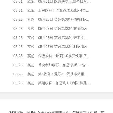
05-31
欧冠
05月31日 欧冠决赛 巴黎圣日耳曼vs阿森纳 全场录像
05-31
欧冠
卫冕欧冠！巴黎点球大战5-4击败阿森纳夺冠 加布里埃尔、埃泽失点
05-25
英超
05月25日 英超第38轮 伯恩利vs狼队 全场录像
05-25
英超
05月25日 英超第38轮 布莱顿vs曼联 全场录像
05-25
英超
05月25日 英超第38轮 诺丁汉森林vs伯恩茅斯 全场录像
05-25
英超
05月25日 英超第38轮 利物浦vs布伦特福德 全场录像
05-25
英超
保级成功！热刺1-0埃弗顿第17收官 帕利尼亚制胜热刺近6轮仅1负
05-25
英超
首次参加欧联！伯恩茅斯1-1森林收官 塔韦尼耶救主怀特远射破门
05-25
英超
第3收官！曼联3-0双杀布莱顿 B费传射+21助破纪录独享英超助攻王
05-25
英超
英超收官丨伯恩利1-1狼队 榜尾大战握手言和 两队双双降入英冠
24直播网 - 您身边的专业体育赛事平台 | 每日更新：中超、英