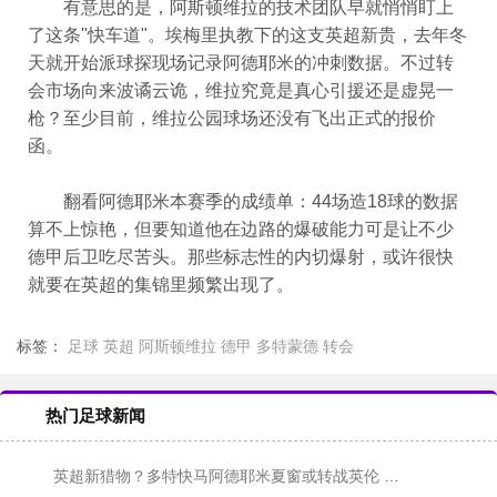
有意思的是，阿斯顿维拉的技术团队早就悄悄盯上
了这条"快车道"。埃梅里执教下的这支英超新贵，去年冬
天就开始派球探现场记录阿德耶米的冲刺数据。不过转
会市场向来波谲云诡，维拉究竟是真心引援还是虚晃一
枪？至少目前，维拉公园球场还没有飞出正式的报价
函。
翻看阿德耶米本赛季的成绩单：44场造18球的数据
算不上惊艳，但要知道他在边路的爆破能力可是让不少
德甲后卫吃尽苦头。那些标志性的内切爆射，或许很快
就要在英超的集锦里频繁出现了。
标签：
足球
英超
阿斯顿维拉
德甲
多特蒙德
转会
热门足球新闻
英超新猎物？多特快马阿德耶米夏窗或转战英伦 维拉暗中布局