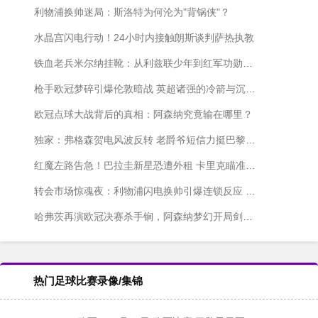
利物浦换帅迷局：斯洛特为何沦为"背锅侠"？
水晶宫闪电行动！24小时内接触朗斯谈判萨热执教
铁血老兵米尔纳挂靴：从利兹联少年到红军功勋的传奇人生
枪手欧冠梦碎引爆伦敦暗战 英超诸强的冷箭与沉默更伤人
欧冠点球大战背后的真相：阿森纳究竟输在哪里？
独家：弗格森贺电风波反转 老爵爷短信力挺巴黎"真足球"
红魔左路告急！巴拉圭新星恐遭外租 卡里克瞄准枪手超新星
转会市场惊魂夜：利物浦闪电换帅引爆连锁反应 巴萨米兰各显神通
哈弗茨再演欧冠决赛杀手锏，阿森纳梦幻开局剑指大耳朵杯
热门足球比赛录像/集锦