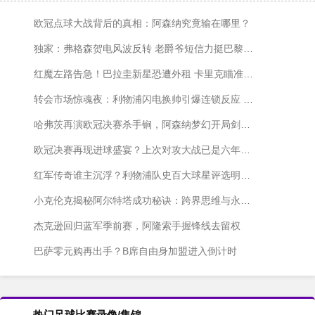
欧冠点球大战背后的真相：阿森纳究竟输在哪里？
独家：弗格森贺电风波反转 老爵爷短信力挺巴黎"真足球"
红魔左路告急！巴拉圭新星恐遭外租 卡里克瞄准枪手超新星
转会市场惊魂夜：利物浦闪电换帅引爆连锁反应 巴萨米兰各显神通
哈弗茨再演欧冠决赛杀手锏，阿森纳梦幻开局剑指大耳朵杯
欧冠决赛再现进球盛宴？上次对攻大战已是六年前皇马力克利物浦
红军传奇谁主沉浮？利物浦队史百大球星评选明日启动
小克伦克揭秘阿尔特塔成功秘诀：跨界思维与永不言弃的斗魂
杰克逊回归蓝军季前赛，阿隆索手握锋线去留权
巴萨零元购再出手？B席自由身加盟进入倒计时
热门足球比赛录像/集锦