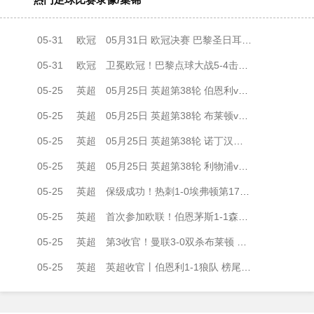
05-31
欧冠
05月31日 欧冠决赛 巴黎圣日耳曼vs阿森纳 全场录像
05-31
欧冠
卫冕欧冠！巴黎点球大战5-4击败阿森纳夺冠 加布里埃尔、埃泽失点
05-25
英超
05月25日 英超第38轮 伯恩利vs狼队 全场录像
05-25
英超
05月25日 英超第38轮 布莱顿vs曼联 全场录像
05-25
英超
05月25日 英超第38轮 诺丁汉森林vs伯恩茅斯 全场录像
05-25
英超
05月25日 英超第38轮 利物浦vs布伦特福德 全场录像
05-25
英超
保级成功！热刺1-0埃弗顿第17收官 帕利尼亚制胜热刺近6轮仅1负
05-25
英超
首次参加欧联！伯恩茅斯1-1森林收官 塔韦尼耶救主怀特远射破门
05-25
英超
第3收官！曼联3-0双杀布莱顿 B费传射+21助破纪录独享英超助攻王
05-25
英超
英超收官丨伯恩利1-1狼队 榜尾大战握手言和 两队双双降入英冠