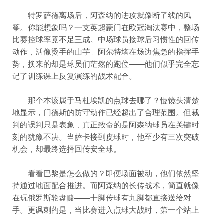
特罗萨德离场后，阿森纳的进攻就像断了线的风
筝。你能想象吗？一支英超豪门在欧冠淘汰赛中，整场
比赛控球率竟不足三成。中场球员接球后习惯性的回传
动作，活像烫手的山芋。阿尔特塔在场边焦急的指挥手
势，换来的却是球员们茫然的跑位——他们似乎完全忘
记了训练课上反复演练的战术配合。
那个本该属于马杜埃凯的点球去哪了？慢镜头清楚
地显示，门德斯的防守动作已经超出了合理范围。但裁
判的误判只是表象，真正致命的是阿森纳球员在关键时
刻的犹豫不决。当萨卡接到皮球时，他至少有三次突破
机会，却最终选择回传安全球。
看看巴黎是怎么做的？即便场面被动，他们依然坚
持通过地面配合推进。而阿森纳的长传战术，简直就像
在玩俄罗斯轮盘赌——十脚传球有九脚都直接送给对
手。更讽刺的是，当比赛进入点球大战时，第一个站上