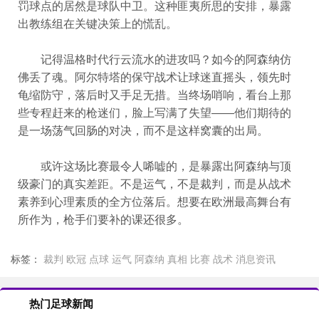
罚球点的居然是球队中卫。这种匪夷所思的安排，暴露
出教练组在关键决策上的慌乱。
记得温格时代行云流水的进攻吗？如今的阿森纳仿
佛丢了魂。阿尔特塔的保守战术让球迷直摇头，领先时
龟缩防守，落后时又手足无措。当终场哨响，看台上那
些专程赶来的枪迷们，脸上写满了失望——他们期待的
是一场荡气回肠的对决，而不是这样窝囊的出局。
或许这场比赛最令人唏嘘的，是暴露出阿森纳与顶
级豪门的真实差距。不是运气，不是裁判，而是从战术
素养到心理素质的全方位落后。想要在欧洲最高舞台有
所作为，枪手们要补的课还很多。
标签：
裁判
欧冠
点球
运气
阿森纳
真相
比赛
战术
消息资讯
热门足球新闻