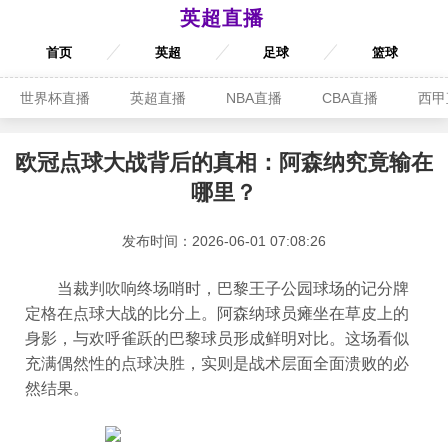
英超直播
首页
英超
足球
篮球
世界杯直播
英超直播
NBA直播
CBA直播
西甲
欧冠点球大战背后的真相：阿森纳究竟输在
哪里？
发布时间：2026-06-01 07:08:26
当裁判吹响终场哨时，巴黎王子公园球场的记分牌
定格在点球大战的比分上。阿森纳球员瘫坐在草皮上的
身影，与欢呼雀跃的巴黎球员形成鲜明对比。这场看似
充满偶然性的点球决胜，实则是战术层面全面溃败的必
然结果。