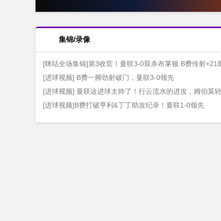
集锦/录像
[咪咕全场集锦]第3收官！曼联3-0双杀布莱顿 B费传射+
[进球视频] B费一脚劲射破门，曼联3-0领先
[进球视频] 曼联这进球太帅了！行云流水的进攻，姆伯莫
[进球视频]B费打破亨利&丁丁助攻纪录！曼联1-0领先