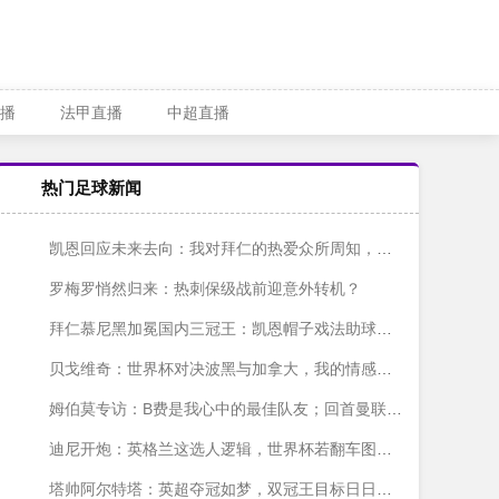
播
法甲直播
中超直播
热门足球新闻
凯恩回应未来去向：我对拜仁的热爱众所周知，眼下风平浪静
罗梅罗悄然归来：热刺保级战前迎意外转机？
拜仁慕尼黑加冕国内三冠王：凯恩帽子戏法助球队德国杯夺冠
贝戈维奇：世界杯对决波黑与加拿大，我的情感战场
姆伯莫专访：B费是我心中的最佳队友；回首曼联首季，他只给自己打“平庸”
迪尼开炮：英格兰这选人逻辑，世界杯若翻车图赫尔必须走人
塔帅阿尔特塔：英超夺冠如梦，双冠王目标日日激励