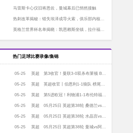
马雷斯卡心仪旧将恩佐，曼城幕后已悄然接触
热刺改革揭秘：错失埃泽成导火索，俱乐部内核几近空壳
英格兰世界杯名单揭晓：凯恩赖斯坐镇，拉什福德回归成焦点
热门足球比赛录像/集锦
05-25
英超
第3收官！曼联3-0双杀布莱顿 B费传射+21助破纪录独享英超助攻王
05-25
英超
英超收官丨伯恩利1-1狼队 榜尾大战握手言和 两队双双降入英冠
05-25
英超
第5进欧冠！利物浦1-1布伦特福德 萨拉赫、罗伯逊结束9年红军生涯
05-25
英超
05月25日 英超第38轮 桑德兰vs切尔西 全场录像
05-25
英超
05月25日 英超第38轮 水晶宫vs阿森纳 全场录像
05-25
英超
05月25日 英超第38轮 曼城vs阿斯顿维拉 全场录像