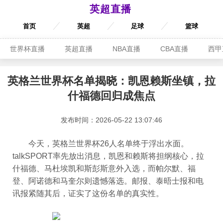
英超直播
首页
英超
足球
篮球
世界杯直播
英超直播
NBA直播
CBA直播
西甲
英格兰世界杯名单揭晓：凯恩赖斯坐镇，拉
什福德回归成焦点
发布时间：2026-05-22 13:07:46
今天，英格兰世界杯26人名单终于浮出水面。
talkSPORT率先放出消息，凯恩和赖斯将担纲核心，拉
什福德、马杜埃凯和斯彭斯意外入选，而帕尔默、福
登、阿诺德和马奎尔则遗憾落选。邮报、泰晤士报和电
讯报紧随其后，证实了这份名单的真实性。