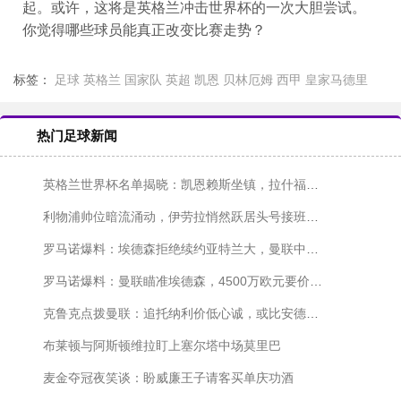
起。或许，这将是英格兰冲击世界杯的一次大胆尝试。
你觉得哪些球员能真正改变比赛走势？
标签：
足球
英格兰
国家队
英超
凯恩
贝林厄姆
西甲
皇家马德里
热门足球新闻
英格兰世界杯名单揭晓：凯恩赖斯坐镇，拉什福德回归成焦点
利物浦帅位暗流涌动，伊劳拉悄然跃居头号接班人选
罗马诺爆料：埃德森拒绝续约亚特兰大，曼联中场补强迎转机
罗马诺爆料：曼联瞄准埃德森，4500万欧元要价浮出水面，球员心向老特拉福德
克鲁克点拨曼联：追托纳利价低心诚，或比安德森更划算
布莱顿与阿斯顿维拉盯上塞尔塔中场莫里巴
麦金夺冠夜笑谈：盼威廉王子请客买单庆功酒