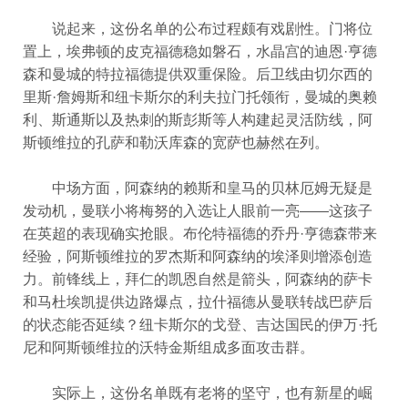
说起来，这份名单的公布过程颇有戏剧性。门将位
置上，埃弗顿的皮克福德稳如磐石，水晶宫的迪恩·亨德
森和曼城的特拉福德提供双重保险。后卫线由切尔西的
里斯·詹姆斯和纽卡斯尔的利夫拉门托领衔，曼城的奥赖
利、斯通斯以及热刺的斯彭斯等人构建起灵活防线，阿
斯顿维拉的孔萨和勒沃库森的宽萨也赫然在列。
中场方面，阿森纳的赖斯和皇马的贝林厄姆无疑是
发动机，曼联小将梅努的入选让人眼前一亮——这孩子
在英超的表现确实抢眼。布伦特福德的乔丹·亨德森带来
经验，阿斯顿维拉的罗杰斯和阿森纳的埃泽则增添创造
力。前锋线上，拜仁的凯恩自然是箭头，阿森纳的萨卡
和马杜埃凯提供边路爆点，拉什福德从曼联转战巴萨后
的状态能否延续？纽卡斯尔的戈登、吉达国民的伊万·托
尼和阿斯顿维拉的沃特金斯组成多面攻击群。
实际上，这份名单既有老将的坚守，也有新星的崛