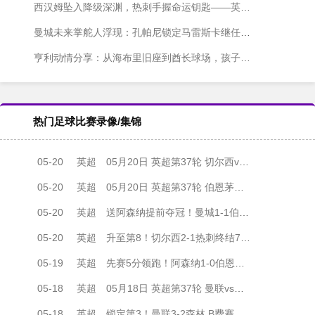
西汉姆坠入降级深渊，热刺手握命运钥匙——英超保级生死局一夜骤变
曼城未来掌舵人浮现：孔帕尼锁定马雷斯卡继任位，回归心切
亨利动情分享：从海布里旧座到酋长球场，孩子终于亲见枪手夺冠
热门足球比赛录像/集锦
05-20
英超
05月20日 英超第37轮 切尔西vs热刺 全场录像
05-20
英超
05月20日 英超第37轮 伯恩茅斯vs曼城 全场录像
05-20
英超
送阿森纳提前夺冠！曼城1-1伯恩茅斯 樱桃17轮不败哈兰德扳平
05-20
英超
升至第8！切尔西2-1热刺终结7轮不胜 恩佐传射热刺领先降级区2分
05-19
英超
先赛5分领跑！阿森纳1-0伯恩利 哈弗茨制胜+蹬踏染黄 萨卡献助攻
05-18
英超
05月18日 英超第37轮 曼联vs诺丁汉森林 全场录像
05-18
英超
锁定第3！曼联3-2森林 B费赛季20助平英超纪录 卡塞米罗主场告别