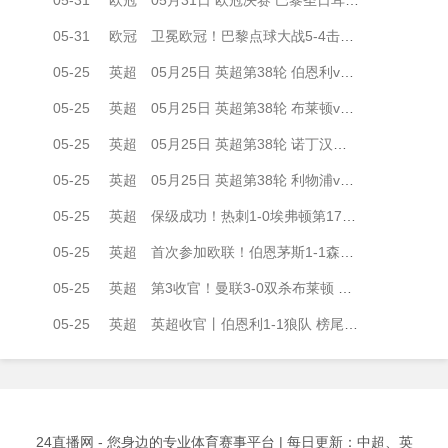
05-31
欧冠
卫冕欧冠！巴黎点球大战5-4击败阿森纳夺冠 加布里埃尔、埃泽失点
05-25
英超
05月25日 英超第38轮 伯恩利vs狼队 全场录像
05-25
英超
05月25日 英超第38轮 布莱顿vs曼联 全场录像
05-25
英超
05月25日 英超第38轮 诺丁汉森林vs伯恩茅斯 全场录像
05-25
英超
05月25日 英超第38轮 利物浦vs布伦特福德 全场录像
05-25
英超
保级成功！热刺1-0埃弗顿第17收官 帕利尼亚制胜热刺近6轮仅1负
05-25
英超
首次参加欧联！伯恩茅斯1-1森林收官 塔韦尼耶救主怀特远射破门
05-25
英超
第3收官！曼联3-0双杀布莱顿 B费传射+21助破纪录独享英超助攻王
05-25
英超
英超收官丨伯恩利1-1狼队 榜尾大战握手言和 两队双双降入英冠
24直播网 - 您身边的专业体育赛事平台 | 每日更新：中超、英