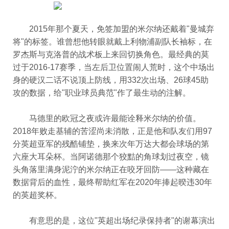
2015年那个夏天，免签加盟的米尔纳还戴着"曼城弃
将"的标签。谁曾想他转眼就戴上利物浦副队长袖标，在
罗杰斯与克洛普的战术板上来回切换角色。最经典的莫
过于2016-17赛季，当左后卫位置闹人荒时，这个中场出
身的硬汉二话不说顶上防线，用332次出场、26球45助
攻的数据，给"职业球员典范"作了最生动的注解。
马德里的欧冠之夜或许最能诠释米尔纳的价值。
2018年败走基辅的苦涩尚未消散，正是他和队友们用97
分英超亚军的残酷铺垫，换来次年万达大都会球场的第
六座大耳朵杯。当阿诺德那个狡黠的角球划过夜空，镜
头角落里满身泥泞的米尔纳正在咬牙回防——这种藏在
数据背后的血性，最终帮助红军在2020年捧起暌违30年
的英超奖杯。
有意思的是，这位"英超出场纪录保持者"的谢幕演出