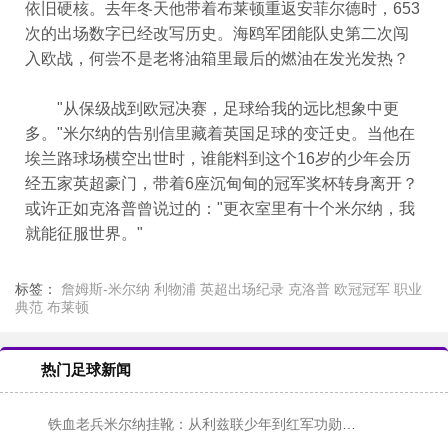
依旧硬核。去年冬天他带着布莱顿重返安菲尔德时，653
次的出场数字已经改写历史。海鸥军团能队史第二次闯
入欧战，何尝不是老将油箱里最后的燃油在发光发热？
"从保级战到欧冠决赛，足球给我的远比想象中更
多。"米尔纳的告别信里藏着英国足球的变迁史。当他在
埃兰路球场横空出世时，谁能料到这个16岁的少年会历
经五家英超豪门，带着6座沉甸甸的冠军奖杯转身离开？
或许正如克洛普曾说过的："更衣室里有十个米尔纳，我
就能征服世界。"
标签：
詹姆斯-米尔纳
利物浦
英超出场纪录
克洛普
欧冠冠军
职业
典范
布莱顿
热门足球新闻
铁血老兵米尔纳挂靴：从利兹联少年到红军功勋的传奇人生