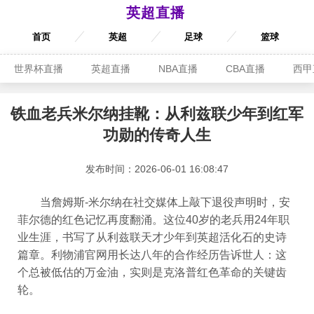
英超直播
首页
英超
足球
篮球
世界杯直播
英超直播
NBA直播
CBA直播
西甲
铁血老兵米尔纳挂靴：从利兹联少年到红军
功勋的传奇人生
发布时间：2026-06-01 16:08:47
当詹姆斯-米尔纳在社交媒体上敲下退役声明时，安
菲尔德的红色记忆再度翻涌。这位40岁的老兵用24年职
业生涯，书写了从利兹联天才少年到英超活化石的史诗
篇章。利物浦官网用长达八年的合作经历告诉世人：这
个总被低估的万金油，实则是克洛普红色革命的关键齿
轮。