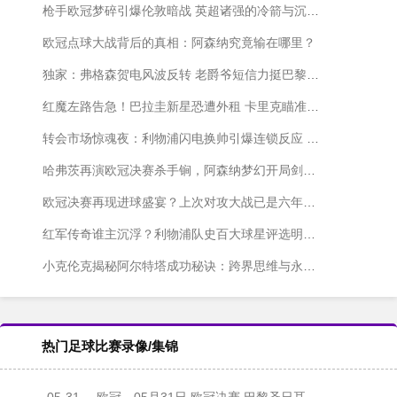
枪手欧冠梦碎引爆伦敦暗战 英超诸强的冷箭与沉默更伤人
欧冠点球大战背后的真相：阿森纳究竟输在哪里？
独家：弗格森贺电风波反转 老爵爷短信力挺巴黎"真足球"
红魔左路告急！巴拉圭新星恐遭外租 卡里克瞄准枪手超新星
转会市场惊魂夜：利物浦闪电换帅引爆连锁反应 巴萨米兰各显神通
哈弗茨再演欧冠决赛杀手锏，阿森纳梦幻开局剑指大耳朵杯
欧冠决赛再现进球盛宴？上次对攻大战已是六年前皇马力克利物浦
红军传奇谁主沉浮？利物浦队史百大球星评选明日启动
小克伦克揭秘阿尔特塔成功秘诀：跨界思维与永不言弃的斗魂
热门足球比赛录像/集锦
05-31
欧冠
05月31日 欧冠决赛 巴黎圣日耳曼vs阿森纳 全场录像