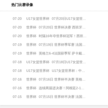
热门比赛录像
07-20
U17女篮世界杯
07月20日U17女篮世界杯决赛 美国U17女篮 82 - 73 西班牙U17女篮 集锦
07-20
世界杯
07月20日 世界杯决赛 西班牙vs阿根廷 全场录像
07-20
世界杯
时隔16年夺世界杯冠军！西班牙加时1-0阿根廷 费兰制胜恩佐染红
07-19
世界杯
07月19日 世界杯季军赛 法国vs英格兰 全场录像
07-19
世界杯
英格兰6-4法国获季军 萨卡戴帽姆巴佩双响创纪录奥利塞2助+失良机
07-18
U17女篮世界杯
07月18日U17女篮世界杯1/4决赛 中国U17女篮 - 加拿大U17女篮 录像
07-18
U17女篮世界杯
U17女篮世界杯：中国队遭加拿大队绝杀无缘4强 庞云舒16+10
07-16
世界杯
07月16日 世界杯半决赛 英格兰vs阿根廷 全场录像
07-16
世界杯
连续两届进决赛！阿根廷2-1绝杀英格兰 劳塔罗恩佐破门梅西两助攻
07-15
世界杯
07月15日 世界杯半决赛 法国vs西班牙 全场录像