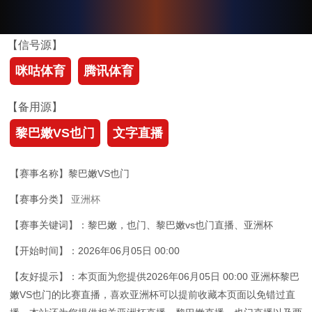
【信号源】
咪咕体育
腾讯体育
【备用源】
黎巴嫩VS也门
文字直播
【赛事名称】黎巴嫩VS也门
【赛事分类】
亚洲杯
【赛事关键词】：黎巴嫩，也门、黎巴嫩vs也门直播、亚洲杯
【开始时间】：2026年06月05日 00:00
【友好提示】：本页面为您提供2026年06月05日 00:00 亚洲杯黎巴
嫩VS也门的比赛直播，喜欢亚洲杯可以提前收藏本页面以免错过直