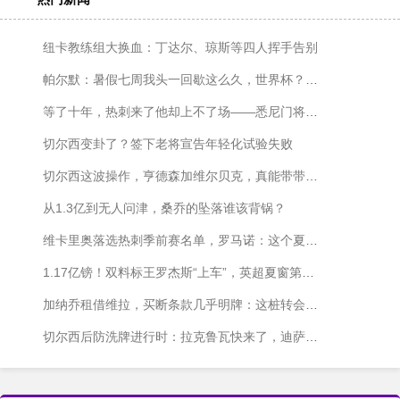
纽卡教练组大换血：丁达尔、琼斯等四人挥手告别
帕尔默：暑假七周我头一回歇这么久，世界杯？英格兰踢墨西哥那场，我中场就睡着了
等了十年，热刺来了他却上不了场——悉尼门将的三次手术与一场遗憾
切尔西变卦了？签下老将宣告年轻化试验失败
切尔西这波操作，亨德森加维尔贝克，真能带带年轻人？
从1.3亿到无人问津，桑乔的坠落谁该背锅？
维卡里奥落选热刺季前赛名单，罗马诺：这个夏天他肯定走人
1.17亿镑！双料标王罗杰斯“上车”，英超夏窗第四笔过亿转会
加纳乔租借维拉，买断条款几乎明牌：这桩转会八九不离十
切尔西后防洗牌进行时：拉克鲁瓦快来了，迪萨西却不想去水晶宫