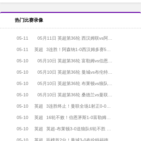
热门比赛录像
05-11
05月11日 英超第36轮 西汉姆联vs阿森纳 全场录像
05-11
英超
3连胜！阿森纳1-0西汉姆多赛5分领跑 特罗萨德制胜本·怀特伤退
05-10
05月10日 英超第36轮 富勒姆vs伯恩茅斯 全场录像
05-10
05月10日 英超第36轮 曼城vs布伦特福德 全场录像
05-10
05月10日 英超第36轮 布莱顿vs狼队 全场录像
05-10
05月10日 英超第36轮 桑德兰vs曼联 全场录像
05-10
英超
3连胜终止！曼联全场1射正0-0桑德兰仍第3 拉门斯屡献神扑
05-10
英超
16轮不败！伯恩茅斯1-0富勒姆先赛距维拉3分 两队上半场各染一红
05-10
英超
英超-布莱顿3-0送狼队6轮不胜 辛谢尔伍德36秒闪击邓克、明特破门
05-10
英超
距榜首2分！曼城3-0布伦特福德 多库破门哈兰德传射马尔穆什建功