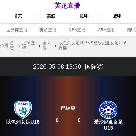
英超直播
首页
英超
足球
篮球
世界杯直播
英超直播
NBA直播
CBA直播
西甲
首
足球直
国际
以色列女足U16VS爱沙尼亚女足U16
位置:
页
播
赛
直播
2026-05-08 13:30
国际赛
已结束
0
-
0
以色列女足U16
爱沙尼亚女足
U16