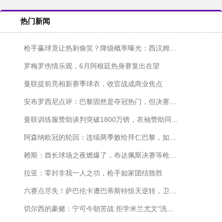
热门新闻
枪手赢球竟让热刺偷笑？降级概率曝光：西汉姆悬了，热刺稳了？
罗梅罗伤情乐观，6月阿根廷热身赛复出在望
曼联提前亮相新赛季球衣，收官战成商业焦点
安布罗西尼点评：巴黎固然是夺冠热门，但决赛遇上阿森纳胜算也就五五开
曼联训练服赞助谈判突破1800万镑，衣袖赞助同步推进
阿森纳欧冠的轮回：连续两季败给拜仁巴黎，如今决赛再遇旧敌
赖斯：酋长球场之夜燃爆了，布达佩斯决赛等枪迷来嗨
拉亚：零封非我一人之功，枪手如家团结致胜
六赛点尽失！萨巴伦卡遭巴蒂斯特惊天逆转，卫冕梦碎马德里
切尔西的豪赌：宁可今朝苦战 拒学米兰尤文"洗白"捷径