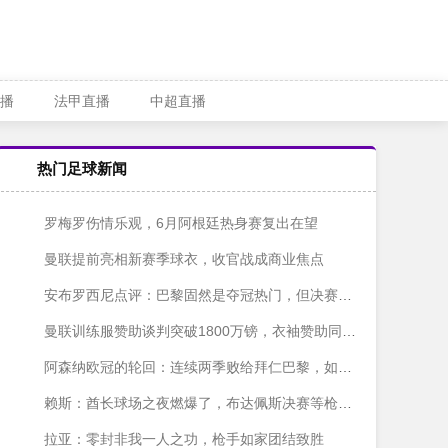
播
法甲直播
中超直播
热门足球新闻
罗梅罗伤情乐观，6月阿根廷热身赛复出在望
曼联提前亮相新赛季球衣，收官战成商业焦点
安布罗西尼点评：巴黎固然是夺冠热门，但决赛遇上阿森纳胜算也就五五开
曼联训练服赞助谈判突破1800万镑，衣袖赞助同步推进
阿森纳欧冠的轮回：连续两季败给拜仁巴黎，如今决赛再遇旧敌
赖斯：酋长球场之夜燃爆了，布达佩斯决赛等枪迷来嗨
拉亚：零封非我一人之功，枪手如家团结致胜