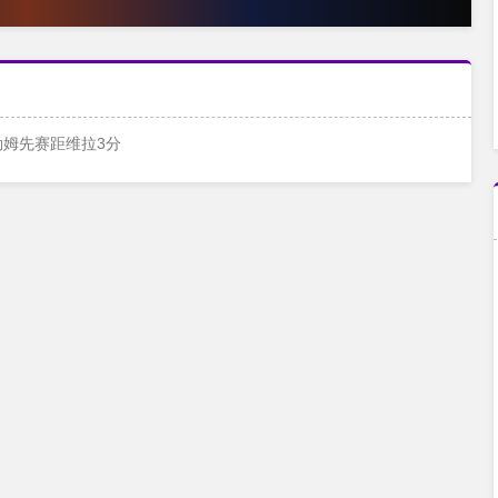
富勒姆先赛距维拉3分