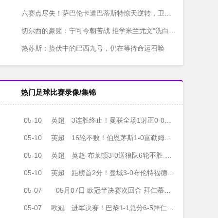
六赛点尽失！萨巴伦卡遭巴蒂斯特惊天逆转，卫冕梦碎马德里
切尔西的豪赌：宁可今朝苦战 拒学米兰尤文"洗白"捷径
热苏斯：蛰伏中的巴西九号，仍在等待命运召唤
热门足球比赛录像/集锦
05-10
英超
3连胜终止！曼联全场1射正0-0桑德兰仍第3 拉门斯屡献神扑
05-10
英超
16轮不败！伯恩茅斯1-0富勒姆先赛距维拉3分 两队上半场各染一红
05-10
英超
英超-布莱顿3-0送狼队6轮不胜 辛谢尔伍德36秒闪击邓克、明特破门
05-10
英超
距榜首2分！曼城3-0布伦特福德 多库破门哈兰德传射马尔穆什建功
05-07
05月07日 欧冠半决赛次回合 拜仁慕尼黑vs巴黎圣日耳曼 全场录像
05-07
欧冠
进军决赛！巴黎1-1总分6-5拜仁将战阿森纳 登贝莱闪击凯恩破门