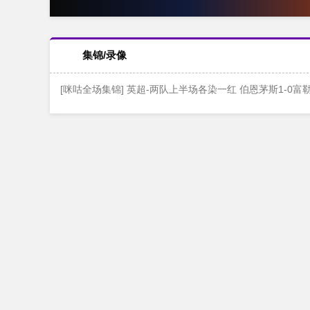
集锦/录像
[咪咕全场集锦] 英超-两队上半场各染一红 伯恩茅斯1-0