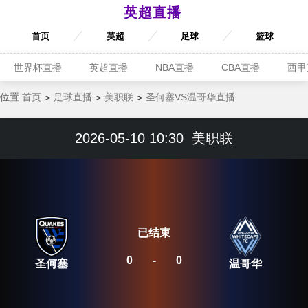
英超直播
首页
英超
足球
篮球
世界杯直播
英超直播
NBA直播
CBA直播
西甲
位置:
首页
足球直播
美职联
圣何塞VS温哥华直播
2026-05-10 10:30
美职联
已结束
0
-
0
圣何塞
温哥华