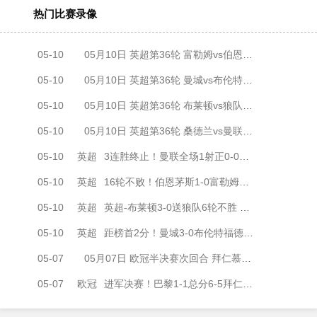
热门比赛录像
05-10
05月10日 英超第36轮 富勒姆vs伯恩茅斯 全场录像
05-10
05月10日 英超第36轮 曼城vs布伦特福德 全场录像
05-10
05月10日 英超第36轮 布莱顿vs狼队 全场录像
05-10
05月10日 英超第36轮 桑德兰vs曼联 全场录像
05-10
英超
3连胜终止！曼联全场1射正0-0桑德兰仍第3 拉门斯屡献神扑
05-10
英超
16轮不败！伯恩茅斯1-0富勒姆先赛距维拉3分 两队上半场各染一红
05-10
英超
英超-布莱顿3-0送狼队6轮不胜 辛谢尔伍德36秒闪击邓克、明特破门
05-10
英超
距榜首2分！曼城3-0布伦特福德 多库破门哈兰德传射马尔穆什建功
05-07
05月07日 欧冠半决赛次回合 拜仁慕尼黑vs巴黎圣日耳曼 全场录像
05-07
欧冠
进军决赛！巴黎1-1总分6-5拜仁将战阿森纳 登贝莱闪击凯恩破门