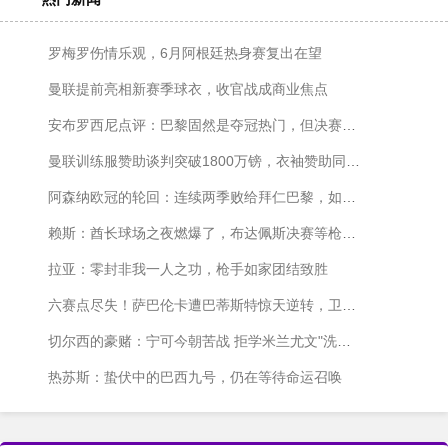
罗梅罗伤情乐观，6月阿根廷热身赛复出在望
曼联提前亮相新赛季球衣，收官战成商业焦点
安布罗西尼点评：巴黎固然是夺冠热门，但决赛遇上阿森纳胜算也就五五开
曼联训练服赞助谈判突破1800万镑，衣袖赞助同步推进
阿森纳欧冠的轮回：连续两季败给拜仁巴黎，如今决赛再遇旧敌
赖斯：酋长球场之夜燃爆了，布达佩斯决赛等枪迷来嗨
拉亚：零封非我一人之功，枪手如家团结致胜
六赛点尽失！萨巴伦卡遭巴蒂斯特惊天逆转，卫冕梦碎马德里
切尔西的豪赌：宁可今朝苦战 拒学米兰尤文"洗白"捷径
热苏斯：蛰伏中的巴西九号，仍在等待命运召唤