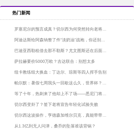
热门新闻
罗塞尼尔的预言成真？切尔西为何突然转向老将，从维尔贝克到亨德森
阿迪达斯给阿森纳整了件“淡奶油”战袍，你还别说，挺好看
巴迪亚西勒租借去那不勒斯？尤文图斯还在后面盯着呢
萨拉赫要价5000万欧？吉达联合：别想太多
纽卡教练组大换血：丁达尔、琼斯等四人挥手告别
帕尔默：暑假七周我头一回歇这么久，世界杯？英格兰踢墨西哥那场，我中场就睡着了
等了十年，热刺来了他却上不了场——悉尼门将的三次手术与一场遗憾
切尔西变卦了？签下老将宣告年轻化试验失败
切尔西这波操作，亨德森加维尔贝克，真能带带年轻人？
从1.3亿到无人问津，桑乔的坠落谁该背锅？