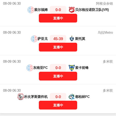
阿根业余锦
08-09 06:30
0-0
索尔福姆
贝尔格拉诺防卫队(VR)
直播中
乌拉Metro
08-09 06:30
45-39
萨亚戈
斯托莫
直播中
多米联
08-09 06:30
0-0
东南亚FC
索卡前锋
直播中
多米联
08-09 06:30
0-0
朴次茅斯轰炸机
都柏林FC
直播中