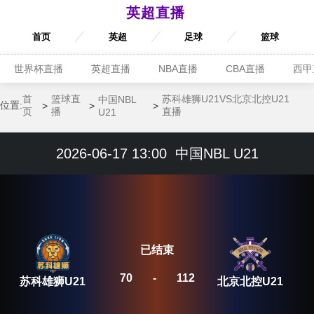
英超直播
首页
英超
足球
篮球
世界杯直播
英超直播
NBA直播
CBA直播
西甲
首
篮球直
苏科雄狮U21VS北京北控U21
中国NBL
位置:
页
播
直播
U21
2026-06-17 13:00
中国NBL U21
已结束
70
-
112
苏科雄狮U21
北京北控U21