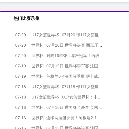
热门比赛录像
07-20
U17女篮世界杯
07月20日U17女篮世界杯决赛 美国U17女篮 82 - 73 西班牙U17女篮 集锦
07-20
世界杯
07月20日 世界杯决赛 西班牙vs阿根廷 全场录像
07-20
世界杯
时隔16年夺世界杯冠军！西班牙加时1-0阿根廷 费兰制胜恩佐染红
07-19
世界杯
07月19日 世界杯季军赛 法国vs英格兰 全场录像
07-19
世界杯
英格兰6-4法国获季军 萨卡戴帽姆巴佩双响创纪录奥利塞2助+失良机
07-18
U17女篮世界杯
07月18日U17女篮世界杯1/4决赛 中国U17女篮 - 加拿大U17女篮 录像
07-18
U17女篮世界杯
U17女篮世界杯：中国队遭加拿大队绝杀无缘4强 庞云舒16+10
07-16
世界杯
07月16日 世界杯半决赛 英格兰vs阿根廷 全场录像
07-16
世界杯
连续两届进决赛！阿根廷2-1绝杀英格兰 劳塔罗恩佐破门梅西两助攻
07-15
世界杯
07月15日 世界杯半决赛 法国vs西班牙 全场录像