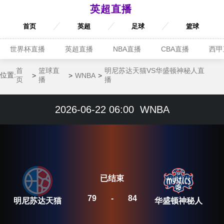
英超直播
首页
英超
足球
篮球
世界杯直播
英超直播
NBA直播
CBA直播
西甲
首
篮球直
明尼苏达天猫VS华盛顿神秘人直
位置:
WNBA
页
播
播
2026-06-22 06:00
WNBA
已结束
79
-
84
明尼苏达天猫
华盛顿神秘人