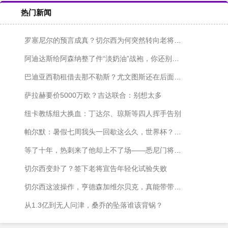
热门新闻
罗塞尼尔的预言成真？切尔西为何突然转向老将，从维尔贝克到亨德森
阿迪达斯给阿森纳整了件“淡奶油”战袍，你还别说，挺好看
巴迪亚西勒租借去那不勒斯？尤文图斯还在后面盯着呢
萨拉赫要价5000万欧？吉达联合：别想太多
纽卡教练组大换血：丁达尔、琼斯等四人挥手告别
帕尔默：暑假七周我头一回歇这么久，世界杯？英格兰踢墨西哥那场，我中场就睡着了
等了十年，热刺来了他却上不了场——悉尼门将的三次手术与一场遗憾
切尔西变卦了？签下老将宣告年轻化试验失败
切尔西这波操作，亨德森加维尔贝克，真能带带年轻人？
从1.3亿到无人问津，桑乔的坠落谁该背锅？