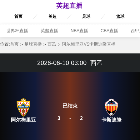
英超直播
首页
英超
足球
篮球
世界杯直播
英超直播
NBA直播
CBA直播
西甲
位置:
首页
足球直播
西乙
阿尔梅里亚VS卡斯迪隆直播
2026-06-10 03:00
西乙
已结束
3
-
2
阿尔梅里亚
卡斯迪隆